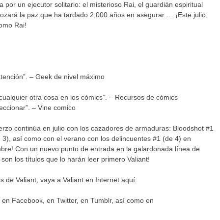
a por un ejecutor solitario: el misterioso Rai, el guardián espiritual
rozará la paz que ha tardado 2,000 años en asegurar … ¡Este julio,
omo Rai!
 atención”. – Geek de nivel máximo
 cualquier otra cosa en los cómics”. – Recursos de cómics
peccionar”. – Vine comico
uerzo continúa en julio con los cazadores de armaduras: Bloodshot #1
 3), así como con el verano con los delincuentes #1 (de 4) en
mbre! Con un nuevo punto de entrada en la galardonada línea de
on los títulos que lo harán leer primero Valiant!
 de Valiant, vaya a Valiant en Internet aquí.
 en Facebook, en Twitter, en Tumblr, así como en