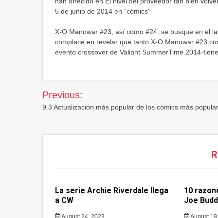
han ofrecido en El nivel del proveedor tan bien volv
5 de junio de 2014 en “cómics”
X-O Manowar #23, así como #24, se busque en el la
complace en revelar que tanto X-O Manowar #23 com
evento crossover de Valiant SummerTime 2014-tiene
Post
Previous:
navigation
9.3 Actualización más popular de los cómics más popula
R
La serie Archie Riverdale llega
10 razone
a CW
Joe Bud
August 24, 2023
August 19