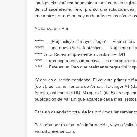
inteligencia sintética benevolente, así como la vigilad
del sol ascendente. Pero, pronto, una sola bala dest
encuentre por qué no hay nada más en los cómics c
Alabanza por Rai:
“***** … [Rai] incluye el mayor elogio”. – Popmatters
“***** … una nueva serie fantástica … [Rai] tiene mi
“**** ½ … Rai es simplemente increíble”. – IGN
“**** … una experiencia inmersiva … a diferencia de
“**** … Este es un libro que realmente requerirá ins
¡Y ese es el recién comienzo! El valiente primer esf
(de 3), así como Hunters de Armor: Harbinger #1 (de
Agosto, así como el DR. Mirage #1 (de 5) en septie
publicación de Valiant que aparece cada mes, ¡estos s
Para un calendario total de los próximos lanzamientos
Para obtener mucha más información, vaya a Valiant
ValiantUniverse.com.