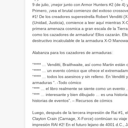
9 de julio, ¡mejor junto con Armor Hunters #2 (de 4) 
Primero, ¡vea el brutal comienzo del exitoso crossov
#1! De los creadores superestrella Robert Venditti 
(Unidad, Justicia), comience a leer aquí mientras X-
primera amenaza cosmica a gran escala de la Tierra 
como los cazadores de armadura! Ellos cazarán. Ello
destructivo incalculable de la armadura X-O Manowar
Alabanza para los cazadores de armaduras:
“***** … Venditti, Braithwaite, así como Martin están
“***** … un evento cómico que ofrece el extremadam
“***** … todos los asesinos y sin relleno. En Venditti
armaduras “. -Todo cómico
“**** … el libro realmente se siente como un evento
“**** … interesante y bien dibujado … es una historia
historias de eventos”. – Recursos de cómics
Luego, después de la tercera impresión de Rai #1, el
Clayton Crain (Carnage, X-Force) continúan su viaje 
impresión RAI #2! En el futuro lejano de 4001 d.C.,