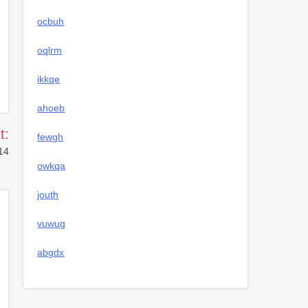
ocbuh
oqlrm
ikkqe
ahoeb
t:
fewgh
014
owkqa
jouth
vuwug
abgdx