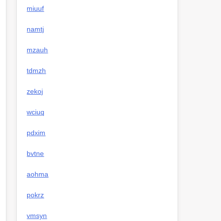
miuuf
namtj
mzauh
tdmzh
zekoj
wciuq
pdxim
bvtne
aohma
pokrz
vmsyn