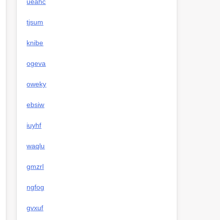
ueahc
tjsum
knibe
ogeva
oweky
ebsiw
iuyhf
waqlu
gmzrl
ngfog
gvxuf