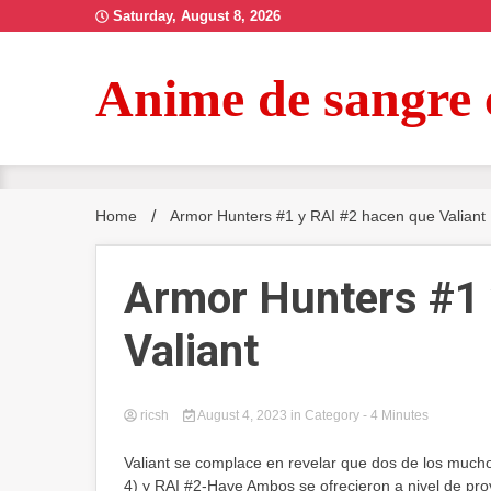
Skip
Saturday, August 8, 2026
to
content
Anime de sangre 
Home
Armor Hunters #1 y RAI #2 hacen que Valiant
Armor Hunters #1 
Valiant
ricsh
August 4, 2023
in
Category
- 4 Minutes
Valiant se complace en revelar que dos de los muc
4) y RAI #2-Have Ambos se ofrecieron a nivel de pro