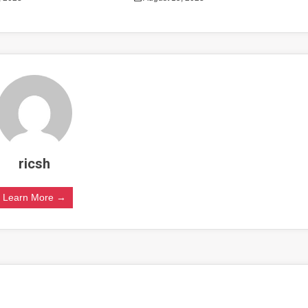
ricsh
Learn More →