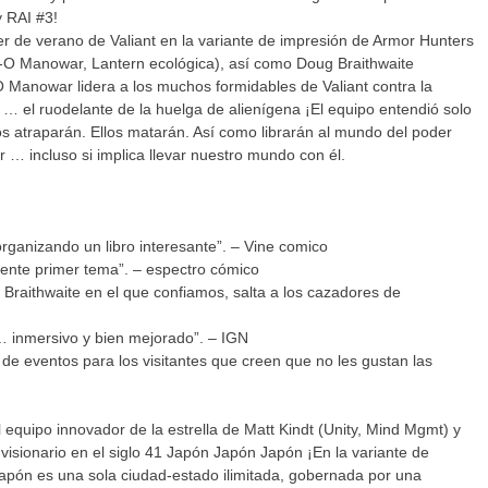
y RAI #3!
er de verano de Valiant en la variante de impresión de Armor Hunters
(X-O Manowar, Lantern ecológica), así como Doug Braithwaite
O Manowar lidera a los muchos formidables de Valiant contra la
… el ruodelante de la huelga de alienígena ¡El equipo entendió solo
s atraparán. Ellos matarán. Así como librarán al mundo del poder
 … incluso si implica llevar nuestro mundo con él.
 organizando un libro interesante”. – Vine comico
ente primer tema”. – espectro cómico
 y Braithwaite en el que confiamos, salta a los cazadores de
 … inmersivo y bien mejorado”. – IGN
 de eventos para los visitantes que creen que no les gustan las
 equipo innovador de la estrella de Matt Kindt (Unity, Mind Mgmt) y
visionario en el siglo 41 Japón Japón Japón ¡En la variante de
 Japón es una sola ciudad-estado ilimitada, gobernada por una