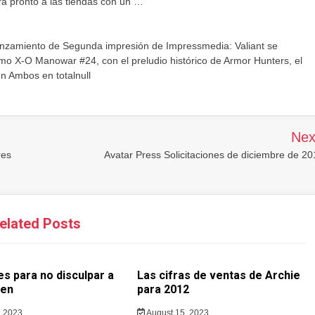
erá pronto a las tiendas con un …
nzamiento de Segunda impresión de Impressmedia: Valiant se
o X-O Manowar #24, con el preludio histórico de Armor Hunters, el
n Ambos en totalnull
Nex
res
Avatar Press Solicitaciones de diciembre de 2
elated Posts
s para no disculpar a
Las cifras de ventas de Archie
den
para 2012
, 2023
August 15, 2023