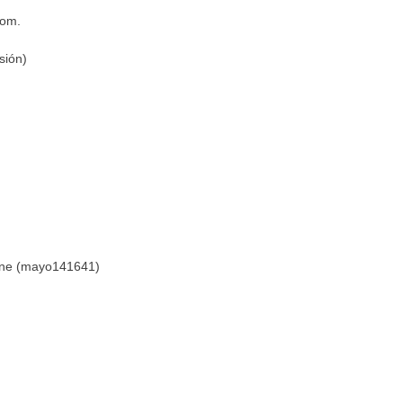
com.
sión)
)
sine (mayo141641)