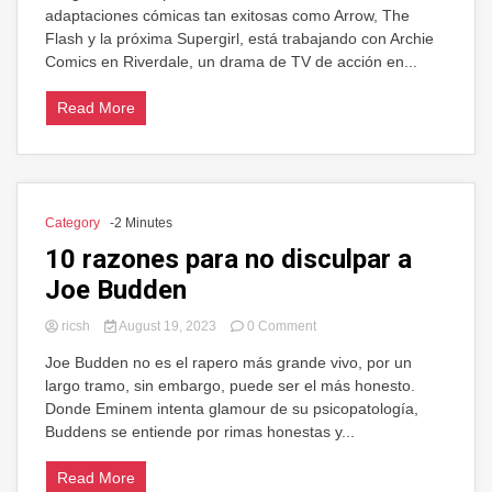
adaptaciones cómicas tan exitosas como Arrow, The
Archie
Riverdale
Flash y la próxima Supergirl, está trabajando con Archie
llega
Comics en Riverdale, un drama de TV de acción en...
a
CW
Read More
Category
-2 Minutes
10 razones para no disculpar a
Joe Budden
on
ricsh
August 19, 2023
0 Comment
10
Joe Budden no es el rapero más grande vivo, por un
razones
largo tramo, sin embargo, puede ser el más honesto.
para
no
Donde Eminem intenta glamour de su psicopatología,
disculpar
Buddens se entiende por rimas honestas y...
a
Joe
Read More
Budden