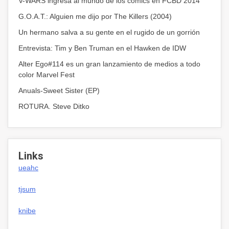
V-WARS ingresa al mundo de los cómics en FCBD 2014
G.O.A.T.: Alguien me dijo por The Killers (2004)
Un hermano salva a su gente en el rugido de un gorrión
Entrevista: Tim y Ben Truman en el Hawken de IDW
Alter Ego#114 es un gran lanzamiento de medios a todo
color Marvel Fest
Anuals-Sweet Sister (EP)
ROTURA. Steve Ditko
Links
ueahc
tjsum
knibe