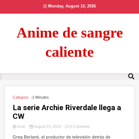
Skip
Monday, August 10, 2026
to
content
Anime de sangre
caliente
Category
-2 Minutes
La serie Archie Riverdale llega a
CW
on
ricsh
August 24, 2023
0 Comment
La
Greg Berlanti, el productor de televisión detrás de
serie