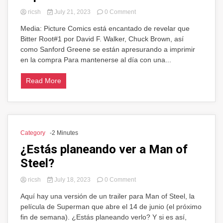
on
ricsh
July 21, 2023
0 Comment
Bitter
Media: Picture Comics está encantado de revelar que
Root#1
Bitter Root#1 por David F. Walker, Chuck Brown, así
genera
dulcemente
como Sanford Greene se están apresurando a imprimir
un
en la compra Para mantenerse al día con una...
segundo
lanzamiento
Read More
de
impresión
Category
-2 Minutes
¿Estás planeando ver a Man of
Steel?
on
ricsh
July 18, 2023
0 Comment
¿Estás
Aquí hay una versión de un trailer para Man of Steel, la
planeando
película de Superman que abre el 14 de junio (el próximo
ver
a
fin de semana). ¿Estás planeando verlo? Y si es así,