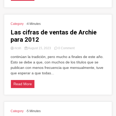
Category
-4 Minutes
Las cifras de ventas de Archie
para 2012
on
ricsh
August 15, 2023
0 Comment
Las
continúan la tradición, pero mucho a finales de este año.
cifras
Esto se debe a que, con muchos de los títulos que se
de
ventas
publican con menos frecuencia que mensualmente, tuve
de
que esperar a que todas...
Archie
para
Read More
2012
Category
-5 Minutes