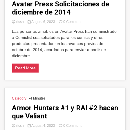
Avatar Press Solicitaciones de
diciembre de 2014
on
ricsh
August 6, 2023
0 Comment
Avatar
Las personas amables en Avatar Press han suministrado
Press
a Comiclist sus solicitudes para los cómics y otros
Solicitaciones
de
productos presentados en los avances previos de
diciembre
octubre de 2014, acordados para enviar a partir de
de
diciembre...
2014
Read More
Category
-4 Minutes
Armor Hunters #1 y RAI #2 hacen
que Valiant
on
ricsh
August 4, 2023
0 Comment