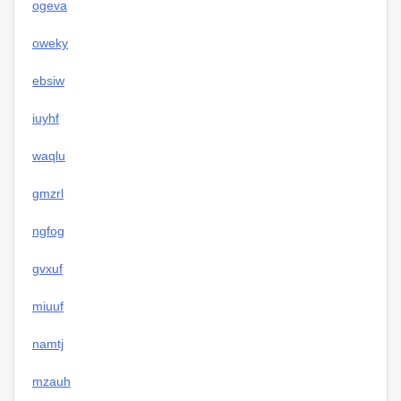
ogeva
oweky
ebsiw
iuyhf
waqlu
gmzrl
ngfog
gvxuf
miuuf
namtj
mzauh