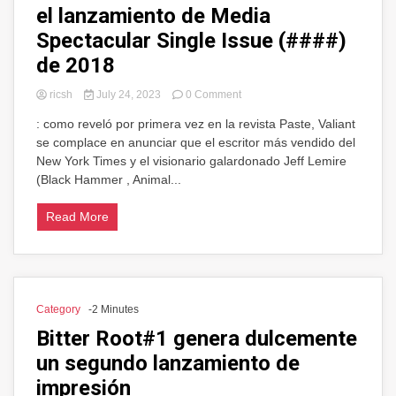
el lanzamiento de Media
Spectacular Single Issue (####)
de 2018
on
ricsh
July 24, 2023
0 Comment
Bloodshot
: como reveló por primera vez en la revista Paste, Valiant
Salvation#7
se complace en anunciar que el escritor más vendido del
Para
ser
New York Times y el visionario galardonado Jeff Lemire
el
(Black Hammer , Animal...
lanzamiento
de
Read More
Media
Spectacular
Single
Issue
(####)
de
Category
-2 Minutes
2018
Bitter Root#1 genera dulcemente
un segundo lanzamiento de
impresión