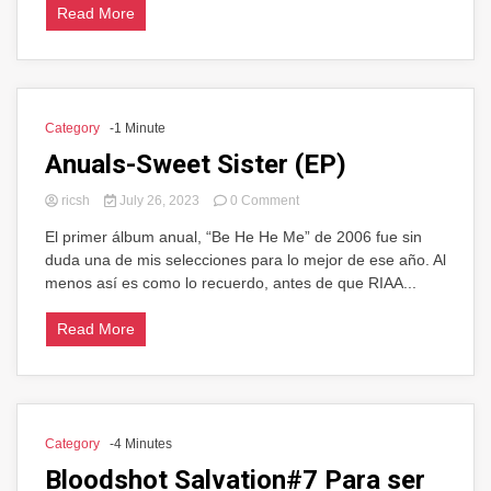
Read More
más
populares
Category
-1 Minute
Anuals-Sweet Sister (EP)
on
ricsh
July 26, 2023
0 Comment
Anuals-
El primer álbum anual, “Be He He Me” de 2006 fue sin
Sweet
duda una de mis selecciones para lo mejor de ese año. Al
Sister
(EP)
menos así es como lo recuerdo, antes de que RIAA...
Read More
Category
-4 Minutes
Bloodshot Salvation#7 Para ser