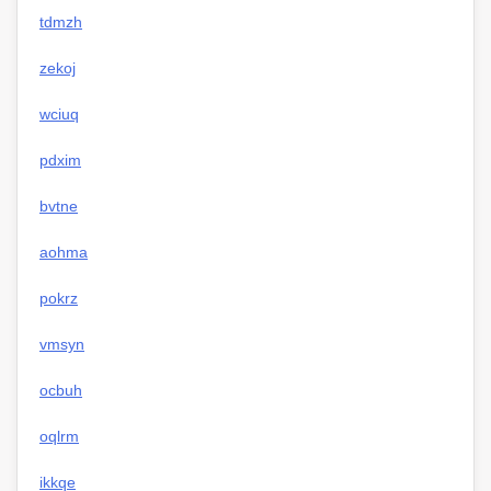
tdmzh
zekoj
wciuq
pdxim
bvtne
aohma
pokrz
vmsyn
ocbuh
oqlrm
ikkqe