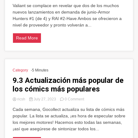
Armor
Valiant se complace en revelar que dos de los muchos
Hunters
nuevos lanzamientos en demanda de junio-Armor
#1
y
Hunters #1 (de 4) y RAI #2-Have Ambos se ofrecieron a
RAI
nivel de proveedor y pronto volverán a...
#2
hacen
Read More
que
Valiant
Category
-5 Minutes
9.3 Actualización más popular de
los cómics más populares
on
ricsh
July 27, 2023
0 Comment
9.3
Cada semana, Gocollect actualiza su lista de cómics más
Actualización
popular. La lista se actualiza, ¡es hora de especular sobre
más
popular
los mejores motores! Hacemos esto todas las semanas,
de
¡así que asegúrese de sintonizar todos los...
los
cómics