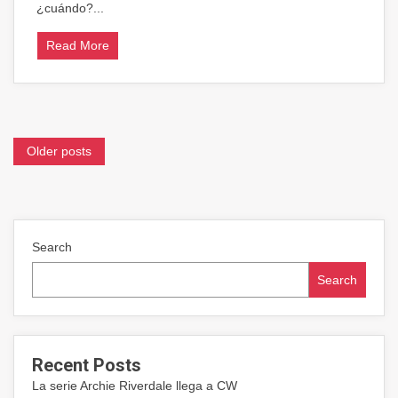
Man
¿cuándo?...
of
Steel?
Read More
Posts
Older posts
navigation
Search
Search
Recent Posts
La serie Archie Riverdale llega a CW